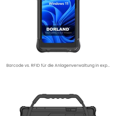
Barcode vs. RFID für die Anlagenverwaltung in explosionsgefährdeten Bereichen: Was ist besser für Ihren Arbeitsablauf?