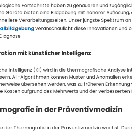
logische Fortschritte haben zu genaueren und zugängli
e Geräte bieten eine Bildgebung mit höherer Auflösung,
hnellere Verarbeitungszeiten. Unser jüngste Spektrum a
albildgebung
veranschaulicht diese Innovationen und bi
 Diagnose.
ration mit künstlicher Intelligenz
che Intelligenz (KI) wird in die thermografische Analyse i
sern. AI -Algorithmen können Muster und Anomalien erk
herweise übersehen werden, was zu früheren Erkennung v
ie Kosten aufgrund des Mehrwerts und der verbesserten E
mografie in der Präventivmedizin
le der Thermografie in der Präventivmedizin wächst. Durch