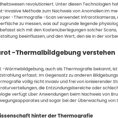
heitswesen revolutioniert. Unter diesen Technologien ha
cht-invasive Methode zum Nachweis von Anomalien im men
rper -Thermografie -Scan verwendet Infrarotkameras,
erfläche zu messen, was auf zugrunde liegende physiolog
l befasst sich mit den Kostenüberlegungen solcher Scans,
estaltung beeinflussen, und den Wert, den sie in der vor
arot -Thermalbildgebung verstehen
ot -Wärmebildgebung, auch als Thermografie bekannt, ist 
otstrahlung erfasst. Im Gegensatz zu anderen Bildgebun
rmografie völlig nicht invasiv und frei von ionisierender St
aturverteilungen, die Entzündungsbereiche oder schlec
logie verfügt über Anwendungen beim Nachweis von Bru
wegungsapparates und sogar bei der Überwachung von 
issenschaft hinter der Thermografie