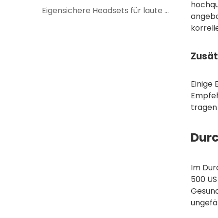
hochqu
Eigensichere Headsets für laute Gefahrenbereiche: Kommunikations- und Sicherheitsvorteile
angebo
korreli
Zusät
Einige
Empfeh
tragen
Durc
Im Dur
500 US
Gesundh
ungefä