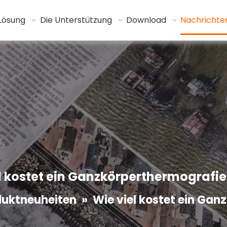
Lösung
Die Unterstützung
Download
Nachrichte
l kostet ein Ganzkörperthermografi
duktneuheiten
»
Wie viel kostet ein Ga