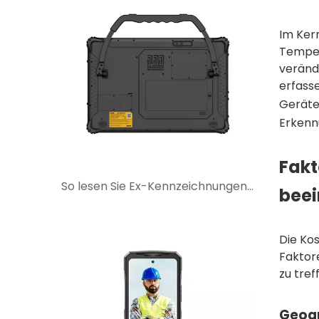
Im Kern
Temper
veränd
erfass
Geräte,
Erkenn
Fakt
So lesen Sie Ex-Kennzeichnungen auf eigensicheren Telefonen, Tablets und PDAs
beei
Die Ko
Faktor
zu tref
Geogr