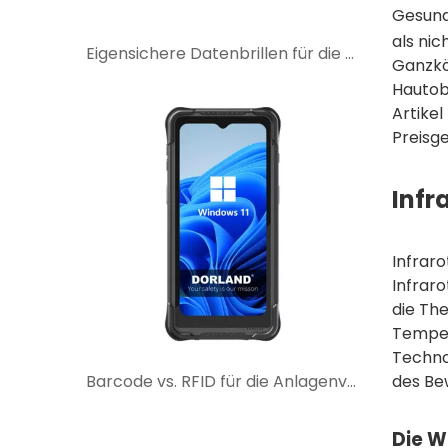
Gesund
als ni
Eigensichere Datenbrillen für die Fernunterstützung durch Experten in explosionsgefährdeten Bereichen
Ganzkö
Hautob
Artike
Preisg
Infr
Infrar
Infrar
die The
Temper
Techno
Barcode vs. RFID für die Anlagenverwaltung in explosionsgefährdeten Bereichen: Was ist besser für Ihren Arbeitsablauf?
des Be
Die W