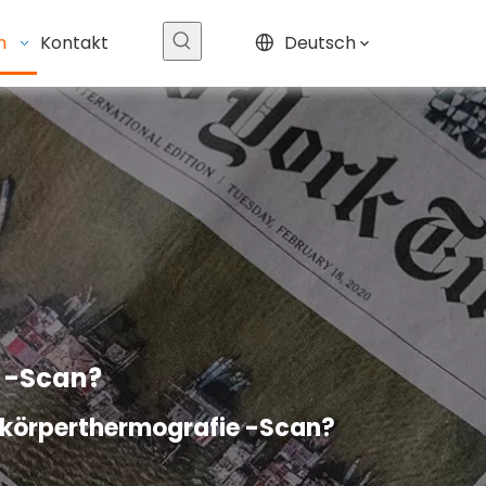
n
Kontakt
Deutsch
e -Scan?
nzkörperthermografie -Scan?