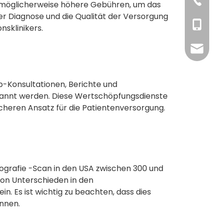
+86176
+86-10
n möglicherweise höhere Gebühren, um das
r Diagnose und die Qualität der Versorgung
+86-13
nsklinikers.
tian@d
p-Konsultationen, Berichte und
kannt werden. Diese Wertschöpfungsdienste
cheren Ansatz für die Patientenversorgung.
ografie -Scan in den USA zwischen 300 und
von Unterschieden in den
n. Es ist wichtig zu beachten, dass dies
önnen.