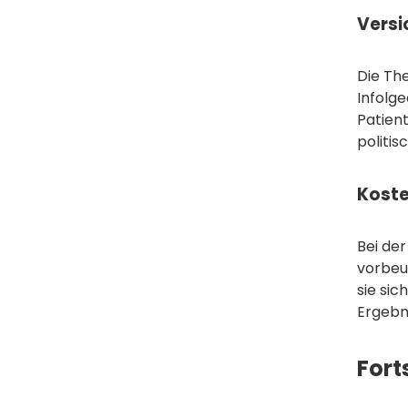
Versi
Die Th
Infolg
Patien
politis
Kost
Bei der
vorbeu
sie si
Ergebn
Fort