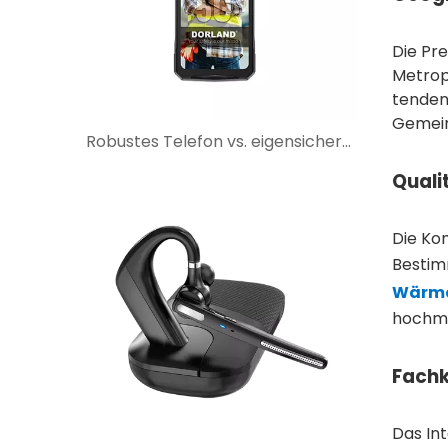
Die Pre
Metrop
tendenz
Gemein
Robustes Telefon vs. eigensicheres Telefon: Warum robuster Schutz nicht ausreicht
Quali
Die Ko
Bestim
Wärme
hochmo
Fachk
Das Int