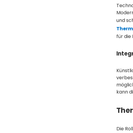
Techno
Modern
und sc
Therm
für die
Integ
Künstli
verbes
möglic
kann d
Ther
Die Rol