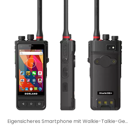
Eigensicheres Smartphone mit Walkie-Talkie-Gegensprechanlage: Wann ist es die bessere Wahl?