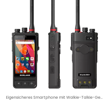
Eigensicheres Smartphone mit Walkie-Talkie-Gegensprechanlage: Wann ist es die bessere Wahl?