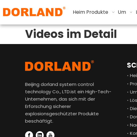
Heim
Produkte
Um
Videos im Detail
SC
He
Pr
Beijing dorland system control
technology Co., LTD.ist ein High-Tech-
U
Unternehmen, das sich mit der
Lö
Erforschung sicherer
Di
explosionsgeschützter Produkte
Do
beschäftigt.
Na
Ko