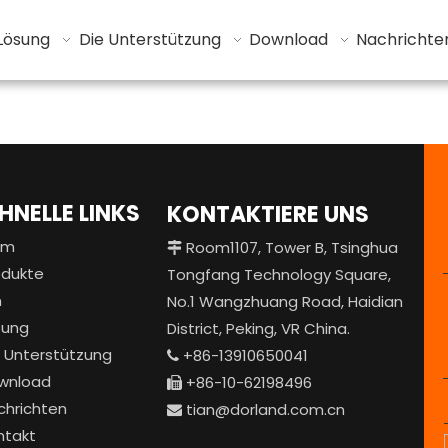
Lösung
Die Unterstützung
Download
Nachrichte
HNELLE LINKS
KONTAKTIERE UNS
im
Room1107, Tower B, Tsinghua

odukte
Tongfang Technology Square,
m
No.1 Wangzhuang Road, Haidian
sung
District, Peking, VR China.
e Unterstützung
+86-13910650041

wnload
+86-10-62198496

chrichten
tian@dorland.com.cn

ntakt