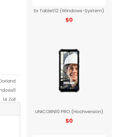
Ex Tablet12 (Windows-System)
$
0
Dorland
ndows11
14 Zoll
UNICORN10 PRO (Hochversion)
$
0