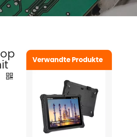
Ex Tablet10 (Windows-System)
top
$
0
Verwandte Produkte
it
s