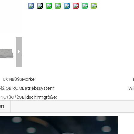
EX NB09S
Marke:
512 GB ROM
Betriebssystem:
Wi
/4G/3G/2G
Bildschirmgröße:
en