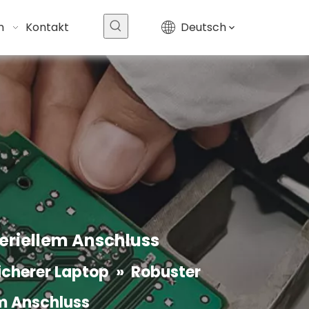
n
Kontakt
Deutsch
Handliches, sturzsicheres, robustes Industrie-Smartphone
$
0
eriellem Anschluss
icherer Laptop
»
Robuster
m Anschluss