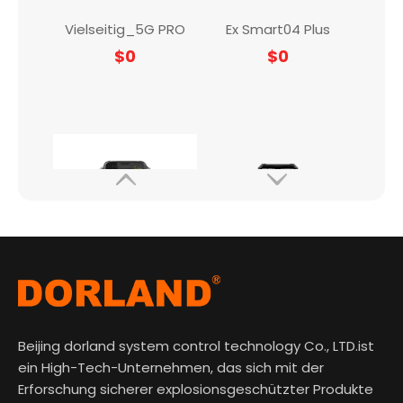
Ehemaliger PDA600i
UNICORN10 PRO (Hochversion)
$
0
$
0
Beijing dorland system control technology Co., LTD.ist
ein High-Tech-Unternehmen, das sich mit der
Erforschung sicherer explosionsgeschützter Produkte