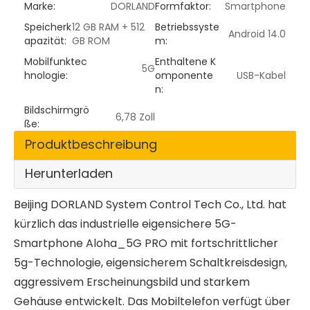
Marke:
DORLAND
Formfaktor:
Smartphone
Speicherk
12 GB RAM + 512
Betriebssyste
Android 14.0
apazität:
GB ROM
m:
Mobilfunktec
Enthaltene K
5G
hnologie:
omponente
USB-Kabel
n:
Bildschirmgrö
6,78 Zoll
ße:
Produktbeschreibung
Herunterladen
Beijing DORLAND System Control Tech Co., Ltd. hat
kürzlich das industrielle eigensichere 5G-
Smartphone Aloha_5G PRO mit fortschrittlicher
5g-Technologie, eigensicherem Schaltkreisdesign,
aggressivem Erscheinungsbild und starkem
Gehäuse entwickelt. Das Mobiltelefon verfügt über