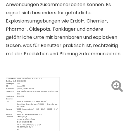
Anwendungen zusammenarbeiten können. Es
eignet sich besonders für gefährliche
Explosionsumgebungen wie Erdöl-, Chemie-,
Pharma-, Öldepots, Tanklager und andere
gefährliche Orte mit brennbaren und explosiven
Gasen, was für Benutzer praktisch ist, rechtzeitig
mit der Produktion und Planung zu kommunizieren.
Ex-markieren:
Ex ib IIC T4 Gb / Ex ib IIIC T130°C Db
Zertifikat Nr. 11
CCRI 25,7619X
Schutzgrad:
IP68
OS:
Android 14.0
Bildschirm:
6,78 Zoll, FHD+, 1080*246
Erinnerung:
12 GB RAM (12 GB + bis zu 20 GB erweiterter RAM) + 512 GB
ROM
Erweiterter
Bis zu 2 TB
Speicher:
CPU:
MediaTek Dimensity 7300 (Mediatek 24M)
Octa-Core 4*Arm Cortex-A78 2,5 GHz + 4*Arm Cortex-
A55 2,0 GHz
Kamera:
108 MP (Hauptrückseite) + 8 MP + 20 MP + 0,08 MP + 16 MP
(vorne)
Batterie:
8000 mAh. Batteriespannung: 3,8 V
Frequenz:
GSM: B2/3/5/8
WCDMA: B1/2/4/5/6/8/19
CDMA: BC0/BC1/BC10
FDD: B1/2/3/4/5/7/8/12/13/17/18/1
TDD: B34/38/39/40/41
NR: