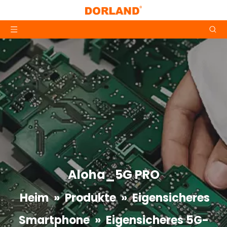
Aloha_5G PRO
Heim
»
Produkte
»
Eigensicheres
Smartphone
»
Eigensicheres 5G-